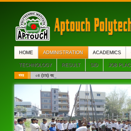
HOME
ADMINISTRATION
ACADEMICS
TECHNOLOGY
RESULT
SID
JOB PLA
খবর
০৪ (চার) বছর মেয়াদি ডিপ্লোমা ইঞ্জিনিয়ারিং এবং সরাসরি ৩য়/৪র্থ