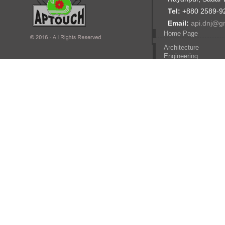
Tel:
+880 2589-9
Email:
api.dnj@g
Home Page
Architecture
Engineering
Computer Engineerin
Civil engineering