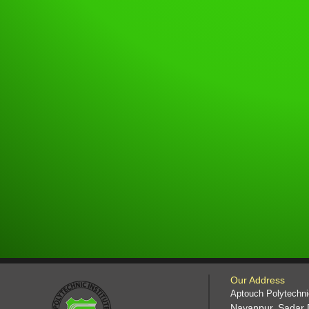
Our Address
Aptouch Polytechnic
Nayanpur, Sadar 