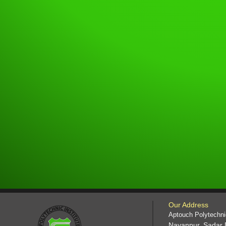
Our Address
Aptouch Polytechnic
Nayanpur, Sadar 