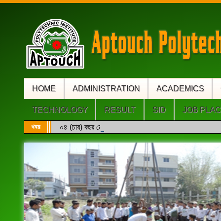
HOME
ADMINISTRATION
ACADEMICS
TECHNOLOGY
RESULT
SID
JOB PLA
খবর
০৪ (চার) বছর মেয়াদি ডিপ্লোমা ইঞ্জিনিয়ারিং এবং সরাসরি ৩য়/৪র্থ