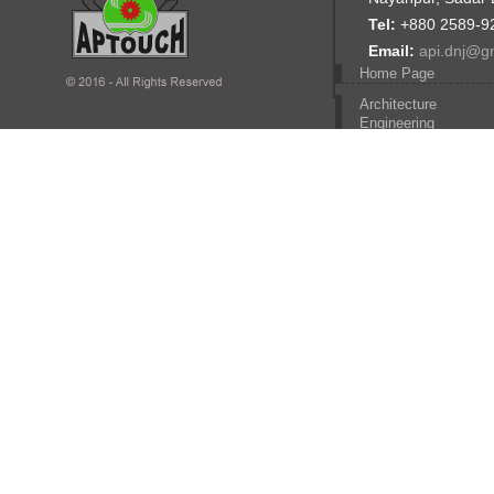
Tel:
+880 2589-9
Email:
api.dnj@g
Home Page
Architecture
Engineering
Computer Engineerin
Civil engineering