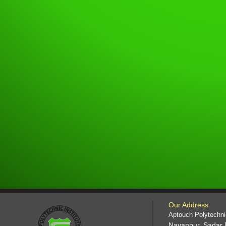
Our Address
Aptouch Polytechnic
Nayanpur, Sadar 