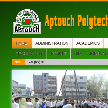
HOME
ADMINISTRATION
ACADEMICS
TECHNOLOGY
RESULT
SID
JOB PLA
খবর
০৪ (চার) বছর মেয়াদি ডিপ্লোমা ইঞ্জিনিয়ারিং এবং সরাসরি ৩য়/৪র্থ