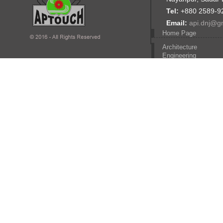
Tel:
+880 2589-9
Email:
api.dnj@g
Home Page
Architecture
Engineering
Computer Engineerin
Civil engineering